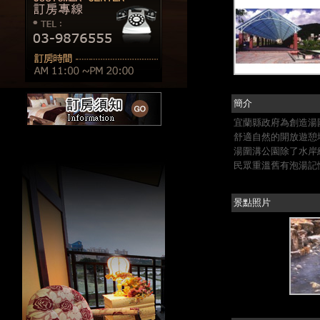
簡介
宜蘭縣政府為創造湯
舒適自然的開放遊憩場
湯圍溝公園除了水岸
民眾重溫舊有泡湯記
景點照片