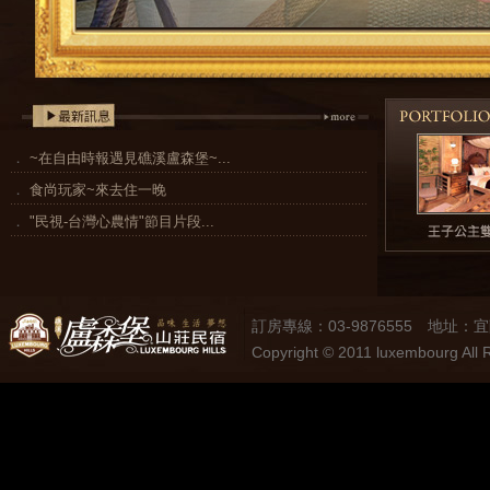
．
~在自由時報遇見礁溪盧森堡~...
．
食尚玩家~來去住一晚
．
"民視-台灣心農情"節目片段...
訂房專線：03-9876555 地址：
Copyright © 2011 luxembourg All 